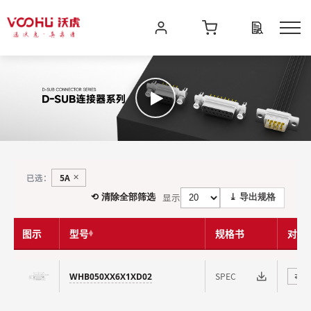
5A
已选：
✕
显示
⟲ 清除全部筛选
⤓ 导出规格
图示
型号
规格书
对比
SPEC
WHB050XX6X1XD02
⇄