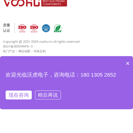
质量
认证
Copyright @ 2021-2026 voohu.cn All rights reserved
苏ICP备18051444号-3
热门产品
-
网站地图
-
特殊定制
×
与我们联系
欢迎光临沃虎电子，咨询电话：180 1305 2652
中国江苏省苏州市吴江区东太湖大道11666号开平商务中心G栋13楼
现在咨询
稍后再说
电话
400-1048-018
电话
180 2130 1136/133 3865 5578
电子邮件
voohu@voohu.cn
社交媒体