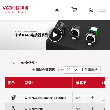
90°转接头
已选：
✕
显示
⟲ 清除全部筛选
⤓ 导出规格
图示
型号
规格书
对比
SPEC
WHKNZ63N9080001051AB33
⇄
SPEC
WHKNZ6390
⇄