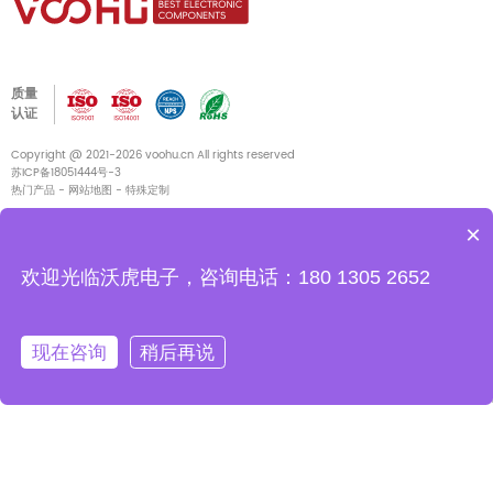
质量
认证
Copyright @ 2021-2026 voohu.cn All rights reserved
苏ICP备18051444号-3
热门产品
-
网站地图
-
特殊定制
×
与我们联系
欢迎光临沃虎电子，咨询电话：180 1305 2652
中国江苏省苏州市吴江区东太湖大道11666号开平商务中心G栋13楼
现在咨询
稍后再说
电话
400-1048-018
电话
180 2130 1136/133 3865 5578
电子邮件
voohu@voohu.cn
社交媒体