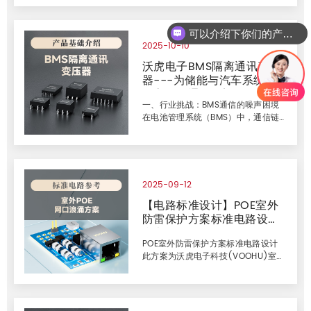
案。一、为何需要卡侬式RJ45？在流
电）为设备进行供电，这样就无需使
动演
用单独的供电装置。 PoE变压器功能
介绍 PoE电源变压器并非一个传统意
可以介绍下你们的产品么
义上&ldquo;实时&rdquo;传递能量的
2025-10-10
变压器，而是一个工作在高频开关状
沃虎电子BMS隔离通讯变压
态下的能量缓存与转换枢纽，其通过
器---为储能与汽车系统构
开关管的快速切换，将能量先储存、
后释放，并通过匝数比和占空比精确
筑高可靠通信桥梁
控制输出电压，大大提升转换效率 现
一、行业挑战：BMS通信的噪声困境
有的系统大多采用符合
在电池管理系统（BMS）中，通信链
IEEE802.3af(PoE)和
路稳定性直接决定电池安全性与寿
IEEE802.3at(PoE+)标准要求的2
命。无论是电动汽车的复杂电磁环境
（逆变器、继电器等EMI源），还是储
能系统的长链路多模块串联，均面
临： ▪ 高压差干扰（电池包达
2025-09-12
1000V+） ▪ 共模噪声导致数据失真 ▪
【电路标准设计】POE室外
安全隔离失效风险 行业需求：高隔
防雷保护方案标准电路设计
离、强抗噪、宽温域的通讯磁件解决
方案。 二、沃虎电子解决方案：隔离
参考
通讯变压器核心价值 沃虎电子深耕磁
POE室外防雷保护方案标准电路设计
性器件研发，推出BMS专用隔离通讯
此方案为沃虎电子科技(VOOHU)室外
变压器系列，为储能与汽车领域提
的POE网口浪涌标准方案,公司专注于
供： ▪ 抗EMI设计：采用变压器耦合电
通讯电子元件领域已逾8年，公司秉承
选沃虎&middot;真靠谱的经营策略与
服务理念，提供全套的技术方案支