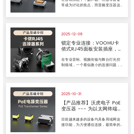
未有的精简方式&mdash;&mdash;
常成为讨论的焦点，而音频变压器这
仅用一对双绞线&mdash;&m
一重要组件却往往被忽视。实际上，
它在保障声音纯净度、降低底噪与扩
展动态范围方面，起着不可或缺的作
用。 无论是在音乐聆听还是会议通话
中，清晰纯净的声音背后，常得益于
2025-12-08
音频变压器对信号的隔离与匹配。其
锁定专业连接：VOOHU卡
通过电磁耦合实现电气隔离，有效抑
侬式RJ45面板安装插座，为
制干扰，确保声音细节得以完整传
递。 一、音频变压器的主要功能 许多
严苛场景而生
人误以为变压器只是简单的信号通
在专业音响、视频传输与舞台灯光控
道。实则不然，在专业音频领域，它
制领域，一个看似微小的连接问题，
主要承担以下三类功能： 噪声隔离 地
足以让一场精心筹备的演出或重要活
线环路噪声是音频设备的头号天敌，
动陷入停滞。振动、频繁插拔、复杂
常常导致烦人的&l
的电磁环境，都在时刻考验着网络连
接的牢固性与稳定性。传统RJ45接口
薄弱的塑料卡扣，已成为系统可靠性
2025-10-31
的潜在短板。为此，VOOHU推出专为
【产品推荐】沃虎电子 PoE
高标准应用设计的卡侬式RJ45面板安
变压器 --- 为以太网终端供
装插座（亦称卡侬网口A系列）。它创
新性地将经典的卡侬（XLR）连接器锁
电简化电路设计
止理念与RJ45网络接口融合，致力于
目前越来越多的设备均具备局域网连
为专业视听与灯光网络提供一个更坚
接功能，为方便通信连接，最简单的
固、更可靠、更专业的物理层解决方
解决方案是通过LAN网线（以太网供