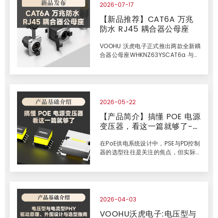
2026-07-17
【新品推荐】CAT6A 万兆
防水 RJ45 耦合器公母座
VOOHU 沃虎电子正式推出两款全新耦
合器公母座WHKNZ63YSCAT6a 与
WHKNZ63CAT6a180，主打 万兆
（CAT6A）传输速率，采用金属外壳
工业级设计、支持 PoE 供电，面向工
业以太网、户外安防与 PoE 前端等对
速率与可靠性要求较高的连接场景。
2026-05-22
金属公头 WHKNZ01000FS 为沃虎现
【产品简介】搞懂 POE 电源
有产品，可与两款新品搭配使用。有
变压器，看这一篇就够了--
关产品选型与技术支持请浏览沃虎官
方平台WWW.VOOHU.CN寻求帮助或
VOOHU沃虎电子
者后台私信我们，我们的技术工程师
在PoE供电系统设计中，PSE与PD控制
将尽快为您解决新品简介本次共发布
器的选型往往是关注的焦点，但实际
两款耦合器公母座，均主打
工程中，功率变压器与网络变压器的
匹配是否合理，直接决定供电效率、
热表现与长期可靠性。不同IEEE标准
（af/at/bt）对应不同的功率等级、
电流承载能力及散热要求，变压器的
2026-04-03
磁芯材料、绕线结构、隔离耐压及直
VOOHU沃虎电子:电压型与
流偏置特性均需与应用工况严格对