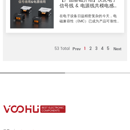
【产品基础介绍】沃虎电子
信号线 & 电源线共模电感，
太网通信的关键组件--以太网PHY芯
片在其中承担至关重要的作用。PHY芯
为您的设备打造双重EMC屏
片将IC的直流数字信号转换为适合物
在电子设备日益精密复杂的今天，电
障
理传输的交流模拟信号，确保数据在
磁兼容性（EMC）已成为产品可靠性
复杂工业环境中的稳定传输，实现工
和市场竞争力的关键门槛。无论是高
业通信的高速化和智能化。 1.PHY芯片
速传输的微弱信号，还是稳定供电的
的主要作用
能源命脉，都时刻面临着无处不在的
共模噪声（Common Mode
Noise） 的威胁。这种噪声轻则导致
53 Total
1
2
3
4
5
Prev
Next
数据错误、音视频失真，重则引发系
统崩溃、甚至危及安全。 作为电子系
统的&ldquo;噪声过滤器&rdquo;，共
模电感（Common Mode Choke）
扮演着不可或缺的角色。然而，许多
工程师在选型时常常疑惑：信号线上
用的和电源线上用的共模电感，究竟
有何不同？选错了会带来