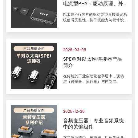
电流型PHY：驱动原理、外
应。选型不当会导致效率下降、温升
超标甚至设备损坏。 沃虎电子围绕
围设计与选型指南
PoE应用提供完整的变压器解决方案，
以太网PHY芯片的驱动类型直接决定系
覆盖af/at/bt全系列功率等级，并提
统信号完整性、抗干扰能力与硬件设
供经过实测的参考设计及器件匹配建
计复杂度。电压型与电流型PHY看似仅
议，帮助工程师在供电稳定性与E
信号载体不同，实则在内部架构、偏
置机制与外围电路上存在本质差异，
选型错误将导致链路失效或性能劣
化。 正因如此，PHY芯片选型之外，
2026-03-05
变压器、共模电感、连接器等配套环
SPE单对以太网连接器产品
节同样决定链路成败。沃虎电子深耕
简介
物理层配套器件，并为景略JL2101C-
NI等主流PHY提供已验证的变压器选型
与外围参考设计，让以太网连接一步
在传统的工业自动化金字塔中，现场
到位。 一、驱动原理的本质差异 电压
层（传感器、执行器）与控制层
型PHY（Voltage-Mode Driver） 内
（PLC）之间长期被各种封闭、低速的
部等效为电压
现场总线（如Profibus、CAN、IO-
Link等）所割裂。这种架构导致了布线
复杂、协议转换成本高昂、数据孤岛
林立，严重制约了工业物联网（IIoT）
2025-12-26
和工业4.0所倡导的数据透明化与云端
音频变压器：专业音频系统
协同。 单对以太网（Single Pair
中的关键组件
Ethernet, SPE）的诞生，正是为了终
结这一局面。它旨在将以太网的强
大、开放和高速特性，通过一种前所
在音响系统中，扬声器、功放等设备