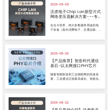
持。 电流型PHY标准方案方案简介 1.
2025-09-05
初级侧接线： &bull; 差分对连接：网
沃虎电子Chip Lan新型片式
络变压器的初级侧分别接入TD0/TD1
网络变压器解决方案---专
和RD0/RD1 的差分对，PCB布线时4
组差分对的线序可以交换。 &bull; 去
为工业4.0/网络通讯/交通
耦电容：初级侧应通过一个100nF的电
在当今世界，绝大多数最终用途的电
运输/消费电子打造的高性价
容连接至GND，确保信号 的稳定性
子设备（面向消费电子、交通运输、
比磁性器件
通信和工业领域）都通过某种形式的
通信网络相互连接，以太网协议被广
泛应用于我们日常接触到的众多常见
应用中。 一、行业痛点：传统网络变
压器的局限 在工业自动化、智能汽车
2025-08-29
及5G设备领域，以太网变压器是保障
【产品推荐】智造时代通信
信号完整性的核心元件。然而传统环
基石-以太网接口PHY芯片
形磁芯变压器（Toroidal）面临三大
挑战： 1.手工制造依赖：绕线、焊锡
需人工操作，成本高且一致性差 2.体
随着智能制造和工业物联网的高速发
积与重量限制：塑料外壳+环形磁芯结
展，工业通信正朝着高速化、智能化
构难以满足设备小型化需求 3.性能波
的方向迈进。工业自动化设备需要实
动风险：批次间参数差异影响高速信
时、高效地传输大量数据，以实现精
号
准控制和协同作业。工业以太网现场
总线凭借其高速率、高可靠性、兼容
性强等优势成为工业通信的主流选
2025-08-22
择，广泛应用于智能制造、智能工
厂、工业自动化等多个领域。 工业以