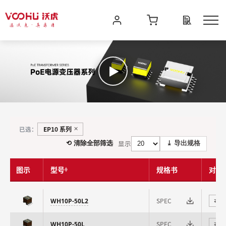
EP10 系列
已选：
✕
显示
⟲ 清除全部筛选
⤓ 导出规格
图示
型号
规格书
对比
SPEC
WH10P-50L2
⇄
SPEC
WH10P-50L
⇄