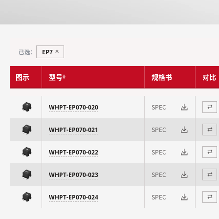
EP7
已选：
✕
图示
型号
规格书
对比
SPEC
WHPT-EP070-020
⇄
SPEC
WHPT-EP070-021
⇄
SPEC
WHPT-EP070-022
⇄
SPEC
WHPT-EP070-023
⇄
SPEC
WHPT-EP070-024
⇄