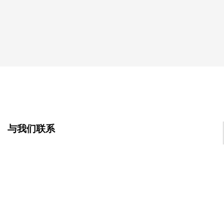
与我们联系
中国江苏省苏州市吴江区东太湖大道11666号开平商务中心G栋
13楼
电话
400-1048-018
电话
180 2130 1136/133 3865 5578