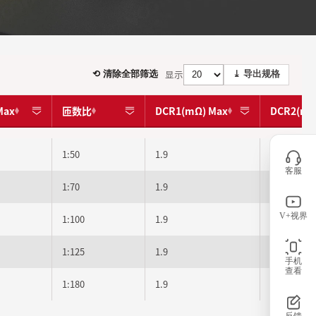
显示
⟲ 清除全部筛选
⤓ 导出规格
Max
匝数比
DCR1(mΩ) Max
DCR2(mΩ
1:50
1.9
2100
客服
1:70
1.9
2900
V+视界
1:100
1.9
5000
1:125
1.9
5300
手机
查看
1:180
1.9
7400
反馈