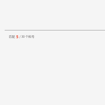
5
匹配
/ 30 个料号