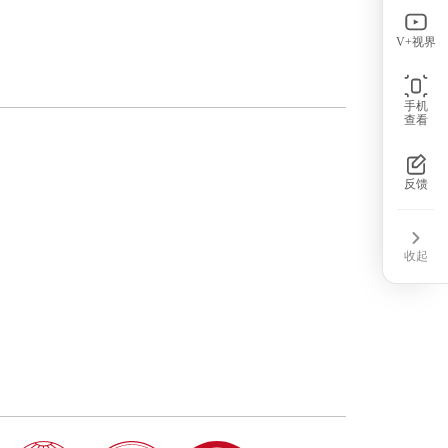
V+视界
手机
查看
反馈
收起