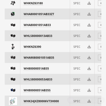
SPEC
WHKNZ63180
⇄
SPEC
WHA80001051AB33ZT
⇄
SPEC
WHA80001051AB33
⇄
SPEC
WHLS80000013AB33
⇄
SPEC
WHKNZ6390
⇄
SPEC
WHA9080001051AB35
⇄
SPEC
WH80000051AB35
⇄
SPEC
WHLS80000053AB33
⇄
SPEC
WH80000051AB35S
⇄
现在有优惠活动吗
SPEC
WHK24JXZ80006V73H000
⇄