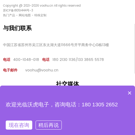
Copyright @ 2021-2026 voohu.cn All rights reserved
苏ICP备18051444号-3
热门产品
-
网站地图
-
特殊定制
与我们联系
中国江苏省苏州市吴江区东太湖大道11666号开平商务中心G栋13楼
电话
400-1048-018
电话
180 2130 1136/133 3865 5578
电子邮件
voohu@voohu.cn
社交媒体
×
欢迎光临沃虎电子，咨询电话：180 1305 2652
公众号
知乎
抖音
小红书
B站
微信
现在咨询
稍后再说