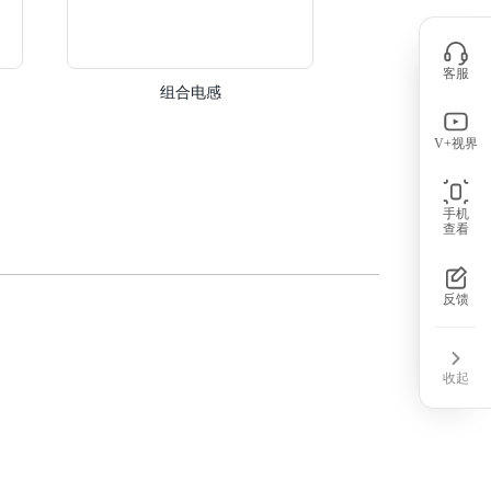
客服
功率线用共模电感（P
组合电感
CM
V+视界
手机
查看
反馈
收起