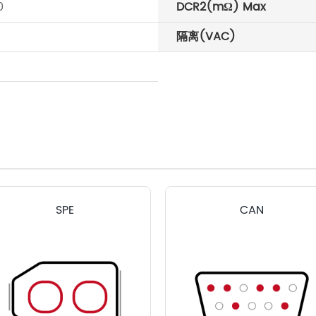
0
DCR2(mΩ) Max
隔离(VAC)
SPE
CAN