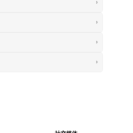
›
›
›
›