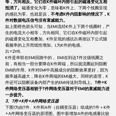
等，方向相反。它们在K件磁环内部引起的磁通变化互相
抵消了。
磁通变化为零，意味着K件上、下两个线圈呈现
的感抗为零。也就是说，
不考虑K件内阻影响的情况下，K
件对数据电压信号没有衰减能力。
如上图橙色箭头可知，当EMI流经K件上下两个线圈时，产
生的电流大小相等，方向相同。它们在K件磁环内部引起
的磁通变化互相叠加。K件呈现的感抗ZL将按以下公式随
着频率的上升而线性增加。L为K件的电感。
ZL=2πfL
K件是串联在EMI回路中的， EMI在到达T件次级线圈之
前，有相当一部分要降在K件两端，所以扼流圈起到阻断
EMI的作用。K件对EMI中高频成分的阻断效果更好，因为
频率越高越大，降在K件两端的EMI越大。同样的道理，K
件还可以阻断设备内部产生的EMI传送到导线上。
T件+K
件网络变压器相较于T件网络变压器对于EMI的衰减能力进
一步提升。
3、T件+K件+A件网络变压器
下图1为由T件、K件和A件（自耦变压器）组成的T件＋K件
+A件网络变压器的原理图。图中新增加A件的电感量比较