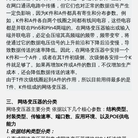
在网口通讯电路中传播，但它们也对正常的数据信号产生
一定负影响，因为K件和A件都具有寄生和分布参数。例
如，K件和A件各自两个线圈之间都有线间电容，这些电容
都是并联在Pin6和Pin4两端的。在网络变压器输出或输入
端并联电容，必定会压缩其高频端的频带，频带变窄，将
使通过它的数据电压信号的上升前沿和下降后沿变慢，导
致数据传送的速率降低。因此，在网络变压器中安排一个
K件和一个A件，或者在其T件初级侧、次级侧各安排一个K
件就足够了。如果再增加K件或A件的数目，不仅增加生产
成本，还会降低数据传送的速率。
由于T件次级线圈起到A件的作用，所以目前用得最多的是
T件、K件组成的网络变压器。
三、 网络变压器的分类
网络变压器主要分类 依据以下几个核心参数：
结构类型、
封装类型、传输速率、端口数、应用环境、以及POE供电
能力
1. 依据结构类型分类：