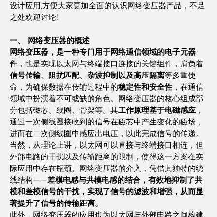
设计应用,方便大家更加全面的认识网络变压器产品，不足
之处欢迎讨论!
一、 网络变压器的概述
网络变压器，是一种专门用于网络通信领域的电子元器
件
，也是实现以太网与终端接口连接的关键组件，肩负着
信号传输、阻抗匹配、杂波抑制以及高压隔离
等多重使
命，为确保数据在传输过程中的
稳定性和安全性
，在通信
领域中扮演着不可或缺的角色。网络变压器的核心组成部
分包括磁芯、线圈、骨架等。其
工作原理基于电磁感应
，
通过一次侧线圈接收到的信号在磁芯中产生变化的磁场，
进而在二次侧线圈中感应出电压，以此完成信号的传递。
当然，从理论上讲，以太网可以直接与终端接口相连，但
外部电路的干扰以及传输距离的限制，使得这一方案在实
际应用中存在瓶颈。网络变压器的介入，凭借其独特的绕
线结构——
差模电感与共模电感的结合，有效地抑制了共
模和差模信号的干扰，实现了信号的滤波和增强，从而显
著提升了信号的传输距离。
此外，网络变压器的应用也为以太网与外部电路之间构建