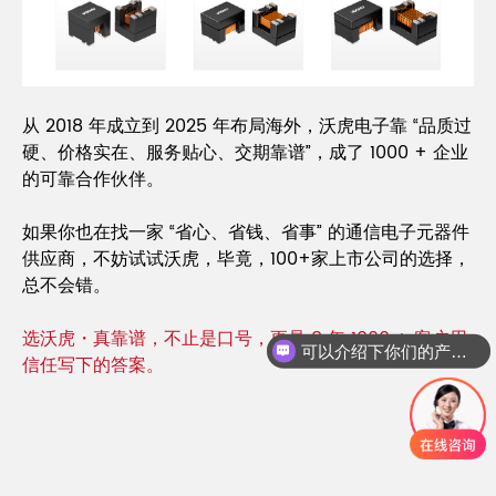
从 2018 年成立到 2025 年布局海外，沃虎电子靠 “品质过
硬、价格实在、服务贴心、交期靠谱”，成了 1000 + 企业
的可靠合作伙伴。
如果你也在找一家 “省心、省钱、省事” 的通信电子元器件
供应商，不妨试试沃虎，毕竟，100+家上市公司的选择，
总不会错。
选沃虎・真靠谱，不止是口号，更是 8 年 1000 + 客户用
可以介绍下你们的产品么
信任写下的答案。