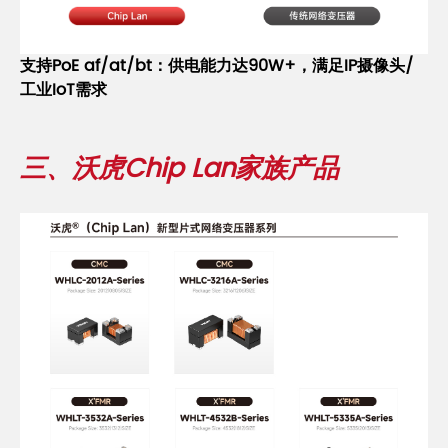
支持
P
oE
af
/
at
/
bt
：供电能力达90W+，满足IP摄像头/
工业IoT需求
三、沃虎Chip Lan家族产品