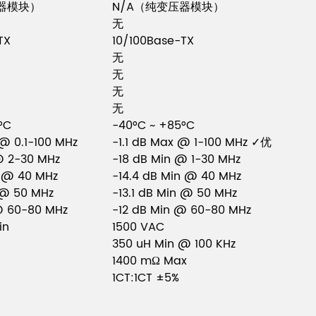
压器模块）
N/A（纯变压器模块）
无
TX
10/100Base-TX
无
无
无
无
°C
-40°C ~ +85°C
 @ 0.1-100 MHz
-1.1 dB Max @ 1-100 MHz ✓优
@ 2-30 MHz
-18 dB Min @ 1-30 MHz
n @ 40 MHz
-14.4 dB Min @ 40 MHz
n @ 50 MHz
-13.1 dB Min @ 50 MHz
@ 60-80 MHz
-12 dB Min @ 60-80 MHz
in
1500 VAC
350 uH Min @ 100 KHz
1400 mΩ Max
1CT:1CT ±5%