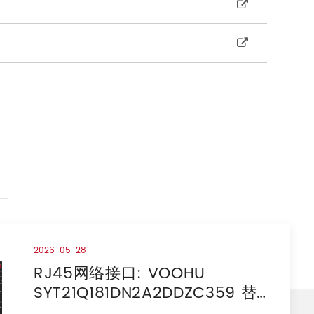
2026-05-28
RJ45网络接口: VOOHU
SYT21Q181DN2A2DDZC359 替
代 WURTH ELEKTRONIK：