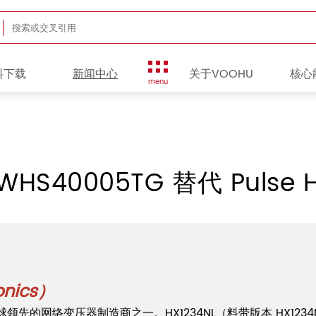
料下载
新闻中心
关于VOOHU
核心
menu
S40005TG 替代 Pulse H
nics）
牌）是全球领先的网络变压器制造商之一。HX1234NL（料带版本 HX1234