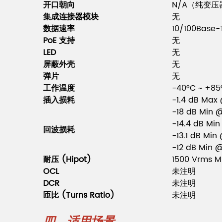
开口朝向
N/A（纯变
集成连接器模块
无
数据速率
10/100Base-
PoE 支持
无
LED
无
屏蔽外壳
无
弹片
无
工作温度
-40°C ~ +85
插入损耗
-1.4 dB Max
-18 dB Min 
-14.4 dB Mi
回波损耗
-13.1 dB Mi
-12 dB Min 
耐压 (Hipot)
1500 Vrms M
OCL
未注明
DCR
未注明
匝比 (Turns Ratio)
未注明
四、适用场景