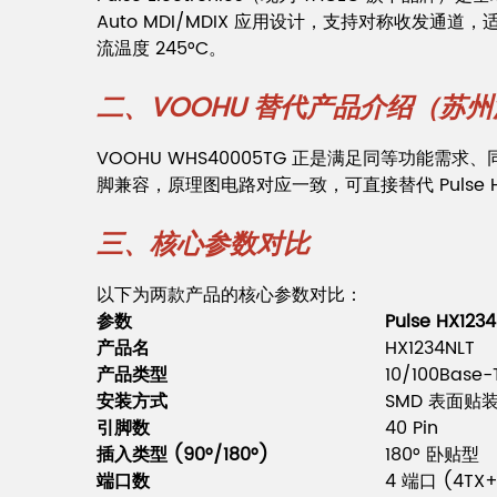
Auto MDI/MDIX 应用设计，支持对称收发通道，适用于 
流温度 245°C。
二、VOOHU 替代产品介绍（苏
VOOHU WHS40005TG 正是满足同等功能需求、
脚兼容，原理图电路对应一致，可直接替代 Pulse HX
三、核心参数对比
以下为两款产品的核心参数对比：
参数
Pulse HX123
产品名
HX1234NLT
产品类型
10/100Bas
安装方式
SMD 表面贴
引脚数
40 Pin
插入类型 (90°/180°)
180° 卧贴型
端口数
4 端口 (4TX+