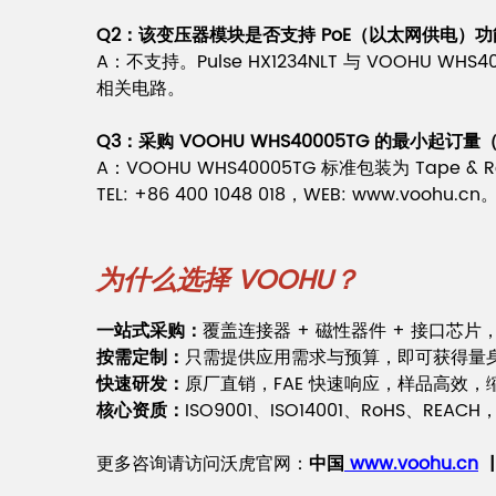
Q
2
：该变压器模块是否支持 PoE（以太网供电）功
A：不支持。Pulse HX1234NLT 与 VOOHU 
相关电路。
Q
3
：采购 VOOHU WHS40005TG 的最小起
A：VOOHU WHS40005TG 标准包装为 Tape
TEL: +86 400 1048 018，WEB: www.voohu.cn
为什么选择 VOOHU？
一站式采购：
覆盖连接器 + 磁性器件 + 接口芯
按需定制：
只需提供应用需求与预算，即可获得量
快速研发：
原厂直销，FAE 快速响应，样品高效
核心资质：
ISO9001、ISO14001、RoHS、R
更多咨询请访问沃虎官网：
中国
www.voohu.cn
|