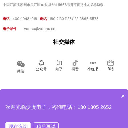
中国江苏省苏州市吴江区东太湖大道11666号开平商务中心G栋13楼
电话
400-1048-018
电话
180 2130 1136/133 3865 5578
电子邮件
voohu@voohu.cn
社交媒体
公众号
知乎
抖音
小红书
B站
微信
招聘
人力资源
隐私政策
×
欢迎光临沃虎电子，咨询电话：180 1305 2652
现在咨询
稍后再说