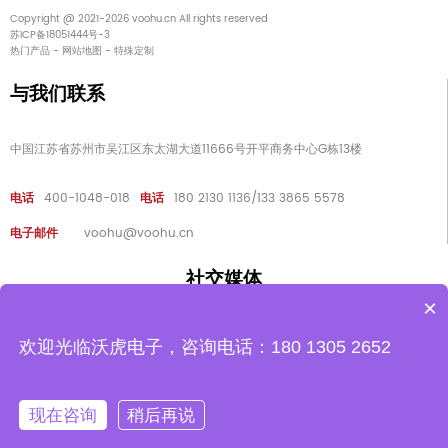
Copyright @ 2021-2026 voohu.cn All rights reserved
苏ICP备18051444号-3
热门产品
-
网站地图
-
特殊定制
与我们联系
中国江苏省苏州市吴江区东太湖大道11666号开平商务中心G栋13楼
电话
400-1048-018
电话
180 2130 1136/133 3865 5578
电子邮件
voohu@voohu.cn
社交媒体
×
欢迎光临沃虎电子，咨询电话：180 1305 2652
公众号
知乎
抖音
小红书
B站
微信
现在咨询
稍后再说