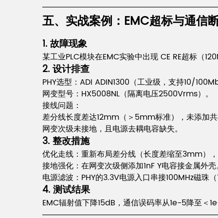
────────────────────────────────
五、实战案例：EMC超标与通信
1. 故障现象
某工业PLC模块在EMC实验中出现 CE RE超标（1
2. 设计排查
PHY选型：ADI ADIN1300（工业级，支持10/100M
网变型号：HX5008NL（隔离电压2500Vrms）。
接线问题：
差分线长度差达12mm（＞5mm标准），未添加
网变次级未接地，且电源去耦电容缺失。
3. 整改措施
优化走线：重新布局差分线（长度差缩至3mm），并增加共
接地强化：在网变次级侧添加1nF Y电容接金属外壳
电源滤波：PHY的3.3V电源入口串接100MHz磁珠（TD
4. 测试结果
EMC辐射值下降15dB，通信误码率从1e-5降至＜1e
────────────────────────────────