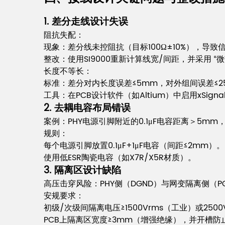
1. 差分走线设计失误
阻抗失配：
现象：差分线未控阻抗（目标100Ω±10%），导致
整改：使用SI9000重新计算线宽/间距，并采用 “
长度不等长：
标准：差分对内长度误差≤5mm，对外组间误差≤2
工具：在PCB设计软件（如Altium）中启用xSign
2. 去耦电容布局错误
案例：PHY电源引脚附近的0.1μF电容距离＞5m
规则：
每个电源引脚放置0.1μF+1μF电容（间距≤2mm）。
使用低ESR陶瓷电容（如X7R/X5R材质）。
3. 隔离区设计缺陷
高压击穿风险：PHY侧（DGND）与网变隔离侧（
安规要求：
初级/次级间隔离电压≥1500Vrms（工业）或250
PCB上隔离区宽度≥3mm（增强绝缘），并开槽防