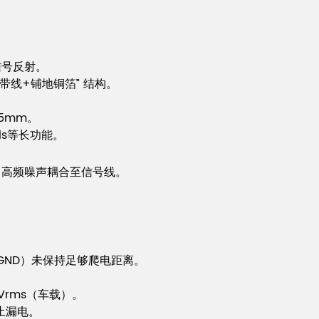
信号反射。
微带线+铺地铜箔” 结构。
5mm。
als等长功能。
m，高频噪声耦合至信号线。
PGND）未保持足够爬电距离。
0Vrms（车载）。
止漏电。