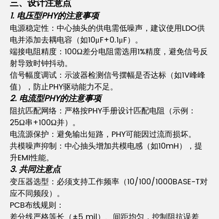
三、设计注意点
1. 电压型PHY的注意事项
电源稳定性：中心抽头的供电需低噪声，建议使用LDO供
电并添加去耦电容（如10μF+0.1μF）。
端接电阻精度：100Ω差分电阻需选用1%精度，避免信号反
射导致时钟抖动。
信号幅度调试：示波器检测信号摆幅是否达标（如1V峰峰
值），防止PHY驱动能力不足。
2. 电流型PHY的注意事项
阻抗匹配网络：严格按PHY手册设计匹配电阻（示例：
25Ω串+100Ω并）。
电流源保护：避免输出短路，PHY可能因过流而损坏。
共模噪声抑制：中心抽头增加共模电感（如10mH），提
升EMI性能。
3. 共同注意点
变压器选型：必须支持工作频率（10/100/1000BASE-T对
应不同频段）。
PCB布线规则：
差分线严格等长（±5 mil）、间距均匀，控制阻抗误差