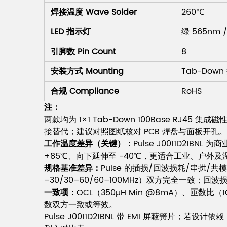
焊接温度 Wave Solder
260℃
LED 指示灯
绿 565nm 
引脚数 Pin Count
8
安装方式 Mounting
Tab-Dow
合规 Compliance
RoHS
注：
两款均为 1×1 Tab-Down 100Base RJ4
接替代；建议对照图纸核对 PCB 焊盘与面板开孔。
工作温度差异（关键）：
Pulse J0011D21B
+85℃、向下延伸至 -40℃，更适合工业、户外及
规格基准差异：
Pulse 的插损/回波损耗/串扰/共模
–30/30–60/60–100MHz）双方完全一
一致项：
OCL（350µH Min @8mA）、匝数比（
数双方一致或等效。
Pulse J0011D21BNL 带 EMI 屏蔽簧片；若