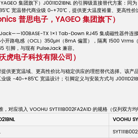
电子，YAGEO 集团旗下）J0011D21BNL 的引脚级直接替代方案：同为 1
85℃ 宽温替代商业级 0~+70℃，提供更大温度裕量、更高性
ronics 普思电子，YAGEO 集团旗下）
 PulseJack——100BASE-TX 1×1 Tab-Down RJ45 集
TX，最小开路电感（OCL）350µH（8mA 偏置），隔离 1500 Vrms
 引脚，与现有 PulseJack 兼容。
州沃虎电子科技有限公司）
能、同时提供更宽温域、更高性价比与稳定供应的理想替代选择。该产品为 100
工业级 -40~+85℃ 宽温设计；引脚定义与安装方式与 J0011
数为基准，对应填入 VOOHU SYT111B002FA2A1D 的规格（
D21BNL
VOOHU SYT
L
SYT111B00