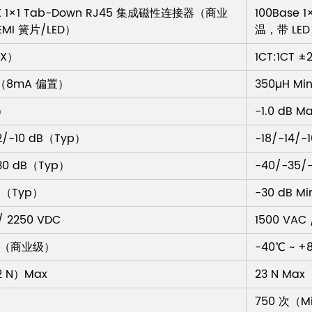
TX 1×1 Tab-Down RJ45 集成磁性连接器（商业
100Base
MI 簧片/LED）
温，带 LE
RX）
1CT:1CT 
n（8mA 偏置）
350µH Mi
p）
-1.0 dB 
12/-10 dB（Typ）
-18/-14/
30 dB（Typ）
-40/-35/
dB（Typ）
-30 dB M
/ 2250 VDC
1500 VAC
0℃（商业级）
-40℃ ~
.2 N）Max
23 N Max
750 次（M