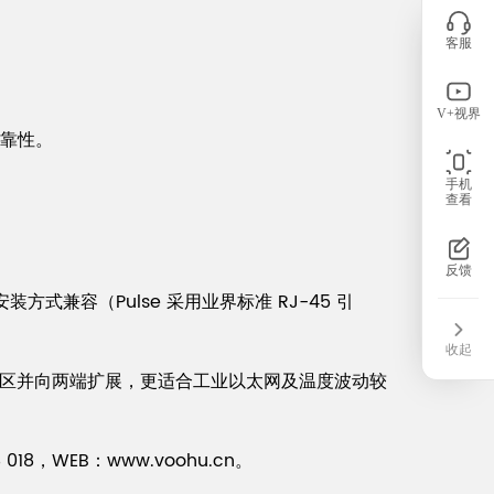
客服
V+视界
可靠性。
手机
查看
反馈
安装方式兼容（Pulse 采用业界标准 RJ-45 引
收起
全覆盖商业温区并向两端扩展，更适合工业以太网及温度波动较
8，WEB：www.voohu.cn。