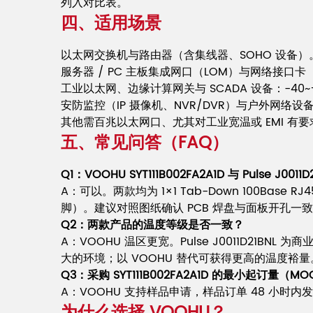
列入对比表。
四、适用场景
以太网交换机与路由器（含集线器、SOHO 设备）
服务器 / PC 主板集成网口（LOM）与网络接口卡（
工业以太网、边缘计算网关与 SCADA 设备：-4
安防监控（IP 摄像机、NVR/DVR）与户外网络设
其他需百兆以太网口、尤其对工业宽温或 EMI 有
五、常见问答（FAQ）
Q1：VOOHU SYT111B002FA2A1D 与 Pulse 
A：可以。两款均为 1×1 Tab-Down 100Base
脚）。建议对照图纸确认 PCB 焊盘与面板开孔一
Q2：两款产品的温度等级是否一致？
A：VOOHU 温区更宽。Pulse J0011D21B
大的环境；以 VOOHU 替代可获得更高的温度裕量
Q3：采购 SYT111B002FA2A1D 的最小起订量
A：VOOHU 支持样品申请，样品订单 48 小时内发货、
为什么选择 VOOHU？