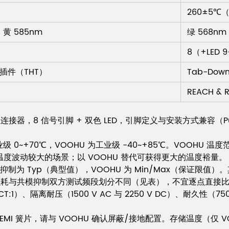
260±5℃（
/ 黄 585nm
绿 568nm 
8（+LED 9
n 插件（THT）
Tab-Dow
REACH & 
5 集成磁性连接器，8 信号引脚 + 双色 LED，引脚定义与安装方式兼容（
NL 为商业级 0~+70℃，VOOHU 为工业级 -40~+85℃。VO
温度波动较大的场景；以 VOOHU 替代可获得更大的温度裕量。
抑制为 Typ（典型值），VOOHU 为 Min/Max（保证限值）。其
致；回波损耗与共模抑制双方测试频段划分不同（见表），不宜逐点直接
1CT:1）、隔离耐压（1500 V AC 与 2250 V DC）、耐久性
设计依赖 EMI 簧片，请与 VOOHU 确认屏蔽/接地配置。存储温度（仅 