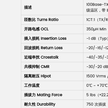
100Base-
描述
级温区，带 E
匝数比 Turns Ratio
1CT:1（TX/
开路电感 OCL
350µH Mi
插入损耗 Insertion Loss
-1 dB（Ty
回波损耗 Return Loss
-20/-16/-
近端串扰 Crosstalk
-40/-35/-
共模抑制 CMR
-30/-20 
隔离耐压 Hipot
1500 Vrms 
工作温度
0℃ ~ +7
插拔力 Mating Force
5 lbs（≈22
耐久性 Durability
750 次插拔