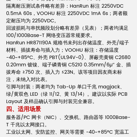
隔离耐压测试条件略有差异：HanRun 标注 2250VDC
0.5mA 60s，VOOHU 标注 2250VDC 1mA 6s；两者额
定耐压均为 2250VDC。
回波损耗与串扰频段划分略有差异（见表）；两者均满足
100/1000Base-T 网络变压器常规要求。
HanRun HR871190A 规格书未列出存储温度、外壳/端子
材料、插拔寿命与插入力；VOOHU 标注：存储温度
-40~+85°C、外壳 PBT(UL94V-0)、屏蔽壳黄铜 C2680
0.20mm 镀镍、端子磷青铜 C5210 0.35mm/6µ″ 金、插
拔寿命 ≥750 次、插入力 ≤23N。该等项目因友商未标
注，未纳入对比表。
引脚与封装：两者均为 Tab-Up 单口千兆 magjack、
绿/黄双色 LED（绿 11/12、黄 13/14）。建议以实际 PCB
Layout 及样品确认引脚与封装完全兼容。
四、适用场景
服务器/PC 网卡（NIC）、交换机、路由器等 1000Base-
T 千兆以太网接口。
工业以太网、安防监控、网关等需要 -40~+85°C 宽温工