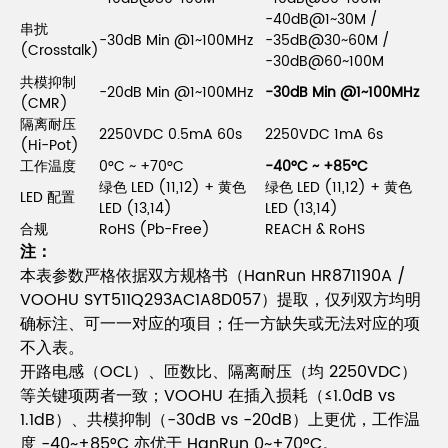
-40dB@1~30M /
串扰
-30dB Min @1~100MHz
-35dB@30~60M /
(Crosstalk)
-30dB@60~100M
共模抑制
-20dB Min @1~100MHz
-30dB Min @1~100MHz
(CMR)
隔离耐压
2250VDC 0.5mA 60s
2250VDC 1mA 6s
(Hi-Pot)
工作温度
0°C ~ +70°C
-40°C ~ +85°C
绿色 LED (11,12) + 黄色
绿色 LED (11,12) + 黄色
LED 配置
LED (13,14)
LED (13,14)
合规
RoHS (Pb-Free)
REACH & RoHS
注：
本表参数严格依据双方规格书（HanRun HR871190A /
VOOHU SYT511Q293AC1A8D057）提取，仅列双方均明
确标注、可一一对应的项目；任一方缺失或无法对应的项
不入表。
开路电感（OCL）、匝数比、隔离耐压（均 2250VDC）
等关键项两者一致；VOOHU 在插入损耗（≤1.0dB vs
1.1dB）、共模抑制（-30dB vs -20dB）上更优，工作温
度 -40~+85°C 亦优于 HanRun 0~+70°C。