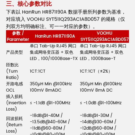
三、核心参数对比
下表以 HanRun HR871190A 数据手册所列参数为基准，
对应填入 VOOHU SYT511Q293AC1A8D057 的规格（仅
列双方均明确标注、可一一对应的参数）。
参数 /
VOOHU
HanRun HR871190A
Parameter
SYT511Q293AC1A8D057
单口 Tab-Up RJ45 网口
单口 Tab-Up RJ45 网口
产品类型
集成网络变压器 + 双色
集成网络变压器 + 双色
LED，100/1000Base-TX
LED，1000Base-T
匝数比
(Turn
1CT:1CT
1CT:1CT（±2%）
Ratio)
开路电感
350µH Min @100kHz
350µH Min @100kHz
OCL
100mV 8mADC
100mV 8mA DC
插入损耗
(Insertion
≤ -1.1dB @1~100MHz
≤ -1.0dB @1~100MHz
Loss)
-18dB@1~40M /
-18dB@1~30M /
回波损耗
-13.5dB@40~60M /
-14dB@30~60M /
(Return
-11dB@60~80M /
-12dB@60~80M /
Loss)
-10dB@80~100M
-10dB@80~100M