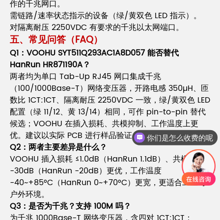
作的千兆网口。
需链路/速率状态指示的设备（绿/黄双色 LED 指示）。
对隔离耐压 2250VDC 有要求的千兆以太网端口。
五、常见问答（FAQ）
Q1：VOOHU SYT511Q293AC1A8D057 能否替代
HanRun HR871190A？
两者均为单口 Tab-Up RJ45 网口集成千兆
（100/1000Base-T）网络变压器，开路电感 350µH、匝
数比 1CT:1CT、隔离耐压 2250VDC 一致，绿/黄双色 LED
配置（绿 11/12、黄 13/14）相同，可作 pin-to-pin 替代
候选；VOOHU 在插入损耗、共模抑制、工作温度上更
优。建议以实际 PCB 进行样品验证。
你们是怎么收费的呢
Q2：两者主要差异是什么？
VOOHU 插入损耗 ≤1.0dB（HanRun 1.1dB）、共模抑制
-30dB（HanRun -20dB）更优，工作温度
-40~+85°C（HanRun 0~+70°C）更宽，更适合工业与
户外环境。
Q3：是否为千兆？支持 100M 吗？
为千兆 1000Base-T 网络变压器，含四对 1CT:1CT；