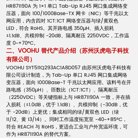
HR871190A 为 1×1 单口 Tab-Up RJ45 网口集成网络变
压器，面向 100/1000Base-TX 网卡（NIC）等千兆以太
网应用，内含四对 1CT:1CT 网络变压器与绿/黄双色
LED，符合 RoHS。其开路电感 350µH、插入损耗
≤1.1dB、共模抑制 -20dB、隔离耐压 2250VDC，工作温
度 0~+70°C。
二、VOOHU 替代产品介绍（苏州沃虎电子科技
有限公司）
VOOHU SYT511Q293AC1A8D057 由苏州沃虎电子科技有
限公司设计制造，为 Tab-Up 单口 RJ45 网口集成网络
变压器，面向 1000Base-T 千兆以太网应用。该料号在开
路电感（350µH）、匝数比（1CT:1CT）、隔离耐压
（2250VDC）等关键指标上与 HR871190A 一致，并在插
入损耗（≤1.0dB，优于 1.1dB）、共模抑制（-30dB，优
于 -20dB）上更优；集成相同的绿/黄双色 LED（绿
11/12、黄 13/14）。同时工作温度拓宽至 -40~+85°C，
符合 REACH 与 RoHS，更适合工业与户外宽温环境，可
作为 HR871190A 的替代方案。