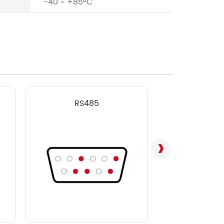
-40 ~ +85°C
RS485
LVD