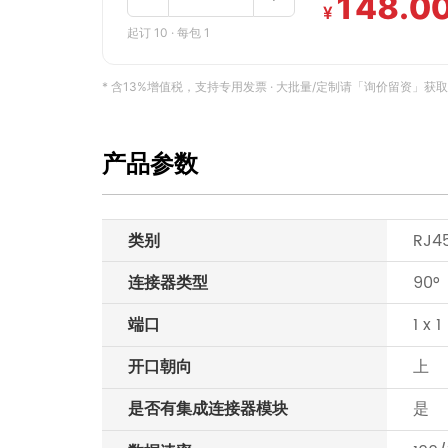
148.0
¥
起订 10 · 每包 1
* 含13%增值税，支持专用发票 · 大批量/定制请「询价留资」获取专属报
产品参数
类别
RJ4
连接器类型
90°
端口
1 x 1
开口朝向
上
是否有集成连接器模块
是