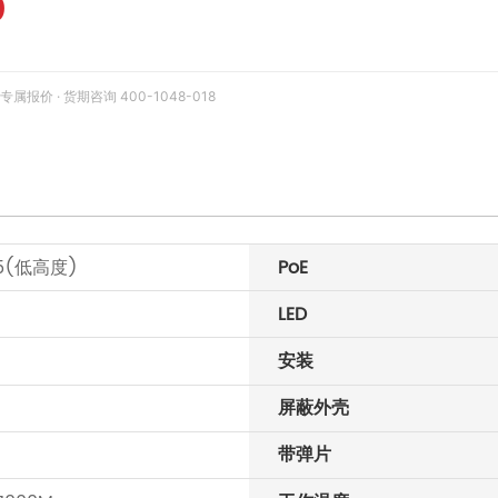
0
价 · 货期咨询 400-1048-018
5(低高度)
PoE
LED
安装
屏蔽外壳
带弹片