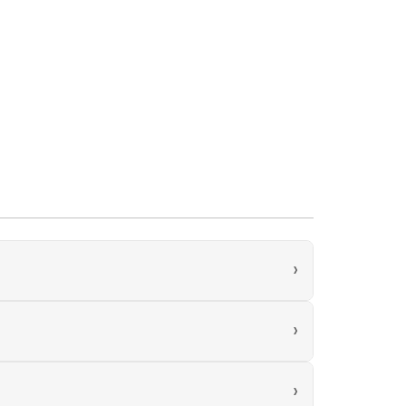
›
›
›