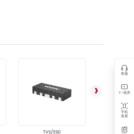
客服
V+视界
手机
查看
信号线用共模电感（S
TVS/ESD