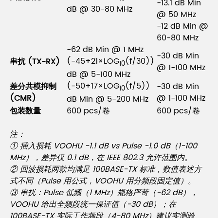
-13.1 dB Min
dB @ 30-80 MHz
@ 50 MHz
-12 dB Min @
60-80 MHz
-62 dB Min @ 1 MHz
-30 dB Min
(-45+21×LOG
(f/30))
串扰 (TX-RX)
10
@ 1-100 MHz
dB @ 5-100 MHz
(-50+17×LOG
(f/5))
差分共模抑制
-30 dB Min
10
(CMR)
@ 1-100 MHz
dB Min @ 5-200 MHz
包装数量
600 pcs/卷
600 pcs/卷
注：
① 插入损耗 VOOHU -1.1 dB vs Pulse -1.0 dB（1-100
MHz），差异仅 0.1 dB，在 IEEE 802.3 允许范围内。
② 回波损耗两款均满足 100BASE-TX 标准，数值表述方
式不同（Pulse 用公式，VOOHU 用分频段固定值）。
③ 串扰：Pulse 低频（1 MHz）规格严苛（-62 dB），
VOOHU 给出全频段统一保证值（-30 dB）；在
100BASE-TX 实际工作频段（4-80 MHz）建议实测验