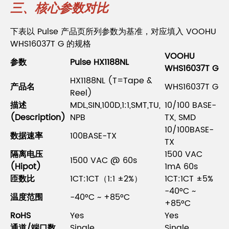
三、核心参数对比
下表以 Pulse 产品页所列参数为基准，对应填入 VOOHU
WHS16037T G 的规格
VOOHU
参数
Pulse HX1188NL
WHS16037T G
HX1188NL (T=Tape &
产品名
WHS16037T G
Reel)
描述
MDL,SIN,100D,1:1,SMT,TU,
10/100 BASE-
(Description)
NPB
TX, SMD
10/100BASE-
数据速率
100BASE-TX
TX
隔离电压
1500 VAC
1500 VAC @ 60s
(Hipot)
1mA 60s
匝数比
1CT:1CT（1:1 ±2%）
1CT:1CT ±5%
-40°C ~
温度范围
-40°C ~ +85°C
+85°C
RoHS
Yes
Yes
通道/端口数
Single
Single