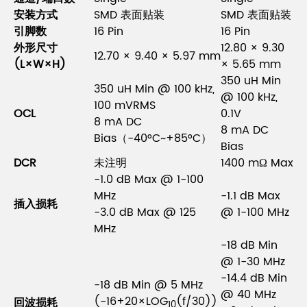
安装方式
SMD 表面贴装
SMD 表面贴装
引脚数
16 Pin
16 Pin
外形尺寸
12.80 × 9.30
12.70 × 9.40 × 5.97 mm
(L×W×H)
× 5.65 mm
350 uH Min
350 uH Min @ 100 kHz,
@ 100 kHz,
100 mVRMS
OCL
0.1V
8 mA DC
8 mA DC
Bias（-40°C~+85°C）
Bias
DCR
未注明
1400 mΩ Max
-1.0 dB Max @ 1-100
MHz
-1.1 dB Max
插入损耗
-3.0 dB Max @ 125
@ 1-100 MHz
MHz
-18 dB Min
@ 1-30 MHz
-14.4 dB Min
-18 dB Min @ 5 MHz
@ 40 MHz
(-16+20×LOG
(f/30))
回波损耗
10