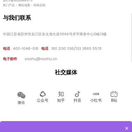
苏ICP备18051444号-3
热门产品
-
网站地图
-
特殊定制
与我们联系
中国江苏省苏州市吴江区东太湖大道11666号开平商务中心G栋13楼
电话
400-1048-018
电话
180 2130 1136/133 3865 5578
电子邮件
voohu@voohu.cn
社交媒体
公众号
知乎
抖音
小红书
B站
微信
招聘
人力资源
隐私政策
×