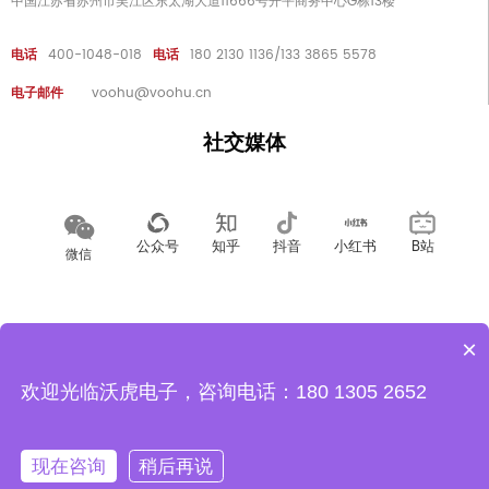
中国江苏省苏州市吴江区东太湖大道11666号开平商务中心G栋13楼
电话
400-1048-018
电话
180 2130 1136/133 3865 5578
电子邮件
voohu@voohu.cn
社交媒体
公众号
知乎
抖音
小红书
B站
微信
招聘
人力资源
隐私政策
×
欢迎光临沃虎电子，咨询电话：180 1305 2652
现在咨询
稍后再说