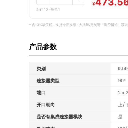
473.5
¥
起订 10 · 每包 1
* 含13%增值税，支持专用发票 · 大批量/定制请「询价留资」获取专属报
产品参数
类别
RJ4
连接器类型
90°
端口
2 x 
开口朝向
上/
是否有集成连接器模块
是