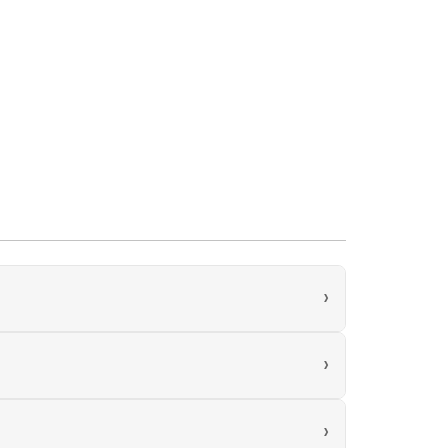
›
›
›