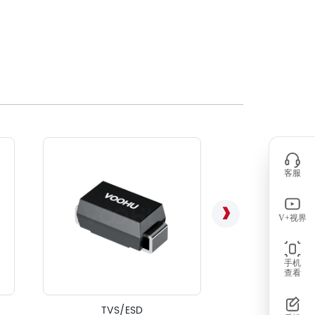
客服
V+视界
手机
查看
信号线用共模电感（S
TVS/ESD