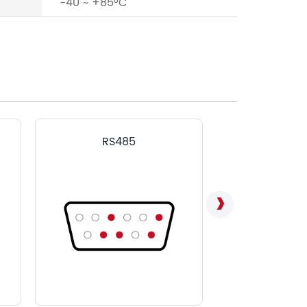
-40 ~ +85°C
RS485
LVD