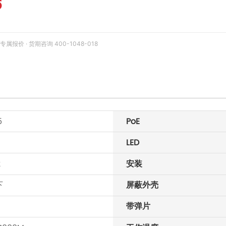
6
价 · 货期咨询 400-1048-018
5
PoE
LED
2
安装
下
屏蔽外壳
带弹片