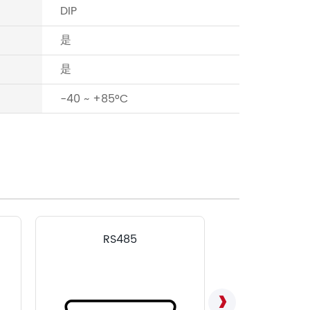
DIP
是
是
-40 ~ +85°C
RS485
LVD