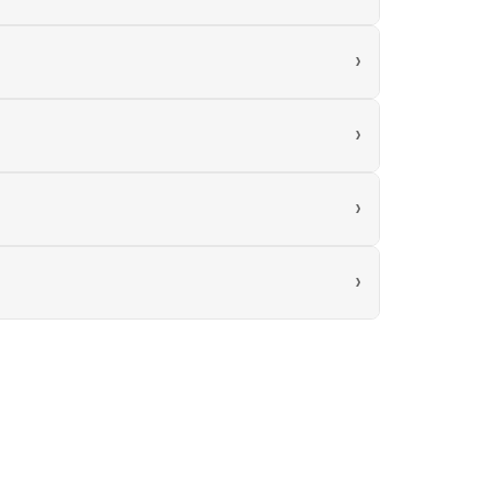
›
›
›
›