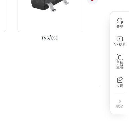
客服
信号线用共模电感（S
TVS/ESD
CM
V+视界
手机
查看
反馈
收起