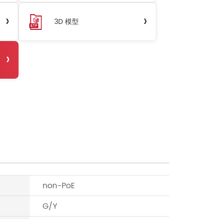
›
›
3D 模型
›
non-PoE
G/Y