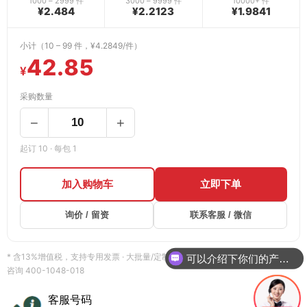
1000 – 2999 件
3000 – 9999 件
10000+ 件
¥2.484
¥2.2123
¥1.9841
小计（10 – 99 件，¥4.2849/件）
42.85
¥
采购数量
−
+
起订 10 · 每包 1
加入购物车
立即下单
询价 / 留资
联系客服 / 微信
* 含13%增值税，支持专用发票 · 大批量/定制请「询价留资」获取专属报价 · 货期
可以介绍下你们的产品么
咨询 400-1048-018
客服号码