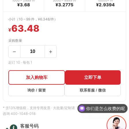
1000 – 2999 件
3000 – 9999 件
10000+ 件
¥3.68
¥3.2775
¥2.9394
小计（10 – 99 件，¥6.348/件）
63.48
¥
采购数量
−
+
起订 10 · 每包 1
加入购物车
立即下单
询价 / 留资
联系客服 / 微信
你们是怎么收费的呢
* 含13%增值税，支持专用发票 · 大批量/定制请「询价留资」获取专属报价 · 货期
现在有优惠活动吗
咨询 400-1048-018
客服号码