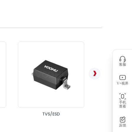
客服
V+视界
手机
查看
信号线用共模电感（S
TVS/ESD
CM
反馈