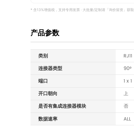
* 含13%增值税，支持专用发票 · 大批量/定制请「询价留资」获取专属报
产品参数
类别
RJ11
连接器类型
90°
端口
1 x 1
开口朝向
上
是否有集成连接器模块
否
数据速率
ALL