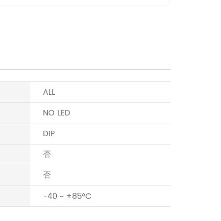
ALL
NO LED
DIP
否
否
-40 ~ +85°C