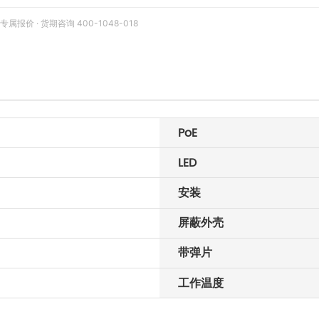
价 · 货期咨询 400-1048-018
PoE
LED
安装
屏蔽外壳
带弹片
工作温度