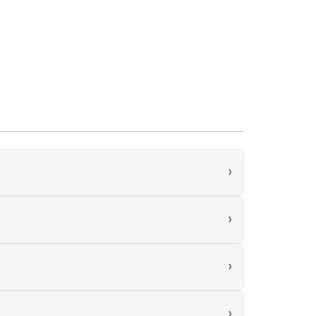
›
›
›
›