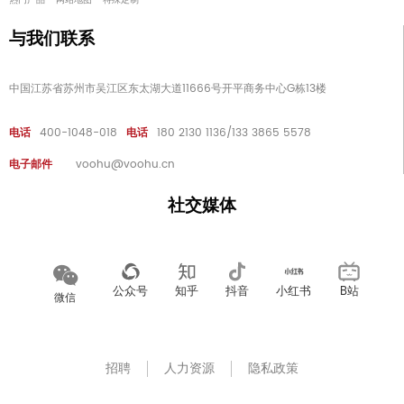
热门产品
-
网站地图
-
特殊定制
与我们联系
中国江苏省苏州市吴江区东太湖大道11666号开平商务中心G栋13楼
电话
400-1048-018
电话
180 2130 1136/133 3865 5578
电子邮件
voohu@voohu.cn
社交媒体
公众号
知乎
抖音
小红书
B站
微信
招聘
人力资源
隐私政策