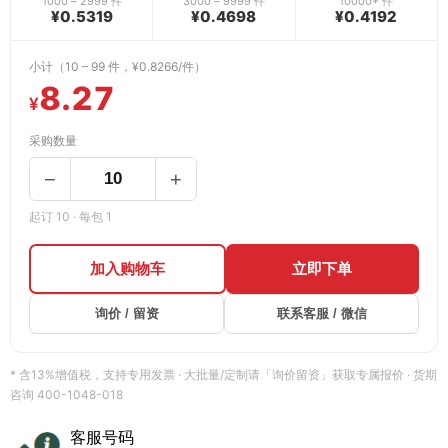
1000 – 2999 件
3000 – 9999 件
10000+ 件
¥0.5319
¥0.4698
¥0.4192
小计（10 – 99 件，¥0.8266/件）
8.27
¥
采购数量
−
+
起订 10 · 每包 1
加入购物车
立即下单
询价 / 留资
联系客服 / 微信
* 含13%增值税，支持专用发票 · 大批量/定制请「询价留资」获取专属报价 · 货期
咨询 400-1048-018
客服号码