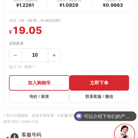
1000 – 2999 件
3000 – 9999 件
10000+ 件
¥1.2261
¥1.0829
¥0.9663
小计（10 – 99 件，¥1.9054/件）
19.05
¥
采购数量
−
+
起订 10 · 每包 1
加入购物车
立即下单
询价 / 留资
联系客服 / 微信
* 含13%增值税，支持专用发票 · 大批量/定制请「询价留资」获取专属报价 · 货期
可以介绍下你们的产品么
咨询 400-1048-018
客服号码