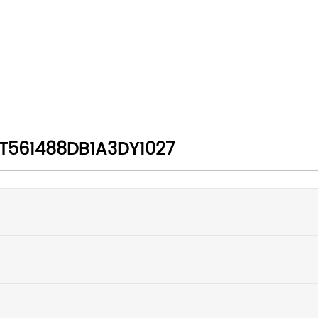
561488DB1A3DY1027