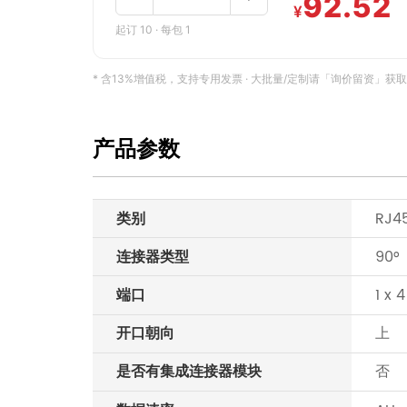
92.52
¥
起订 10 · 每包 1
* 含13%增值税，支持专用发票 · 大批量/定制请「询价留资」获取专属报
产品参数
类别
RJ4
连接器类型
90°
端口
1 x 4
开口朝向
上
是否有集成连接器模块
否