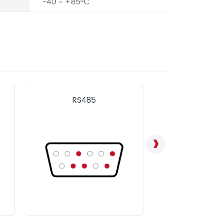
-40 ~ +85°C
RS485
LVD