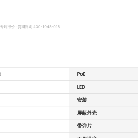
价 · 货期咨询 400-1048-018
5
PoE
LED
安装
屏蔽外壳
带弹片