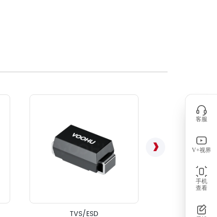
客服
V+视界
手机
查看
信号线用共模电感（S
TVS/ESD