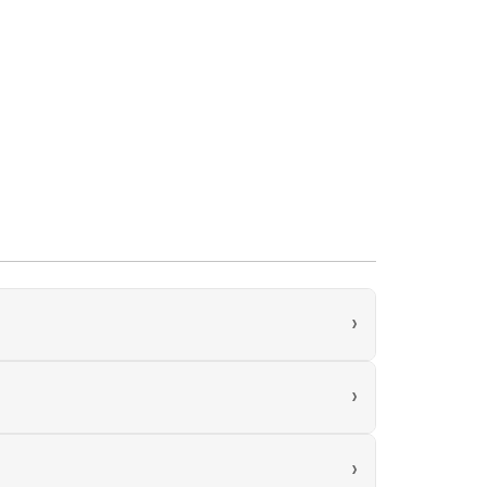
›
›
›