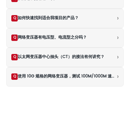
›
如何快速找到适合我项目的产品？
Q
›
网络变压器有电压型、电流型之分吗？
Q
›
以太网变压器中心抽头（CT）的接法有何讲究？
Q
›
使用 10G 规格的网络变压器，测试 100M/1000M 速率下的百米传输时结果不通过（NG），是什么原因导致的？
Q