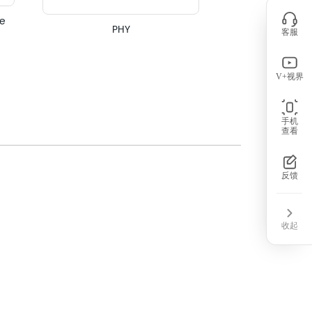
e
PHY
TVS/
客服
V+视界
手机
查看
反馈
收起