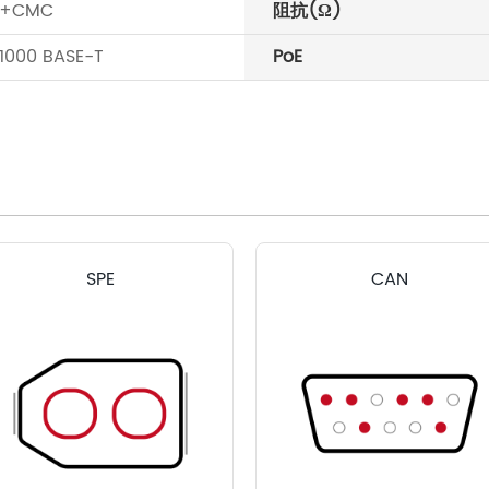
p+CMC
阻抗(Ω)
1000 BASE-T
PoE
SPE
CAN