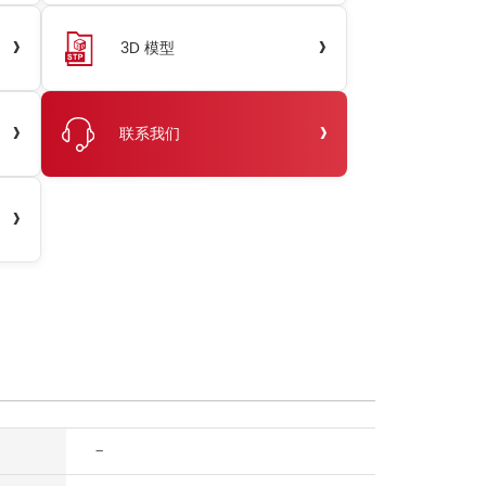
›
›
3D 模型
›
›
联系我们
›
-