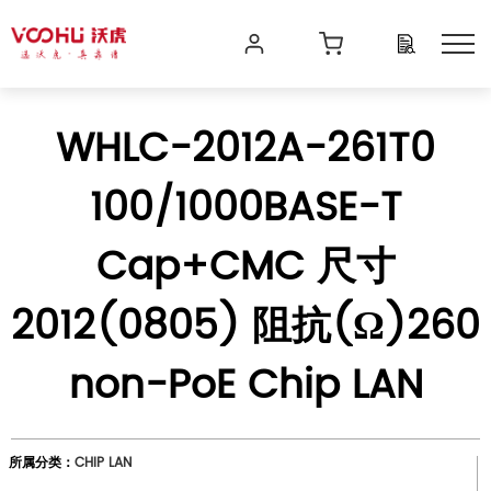
WHLC-2012A-261T0
100/1000BASE-T
Cap+CMC 尺寸
2012(0805) 阻抗(Ω)260
non-PoE Chip LAN
所属分类：
CHIP LAN