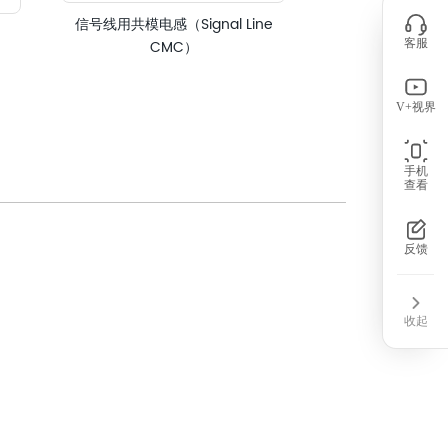
信号线用共模电感（Signal Line
Swit
CMC）
客服
V+视界
手机
查看
反馈
收起