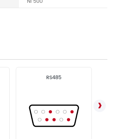
Ni 50U
RS485
LVD