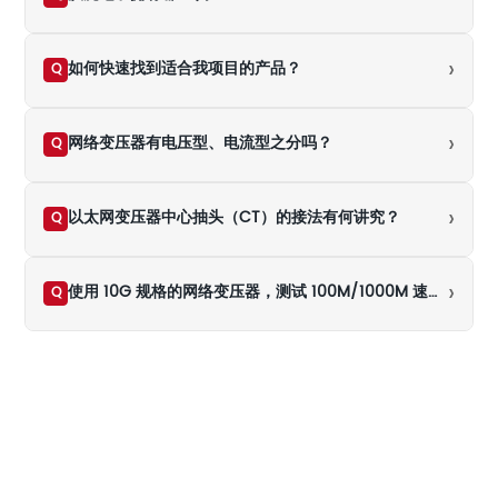
›
如何快速找到适合我项目的产品？
Q
›
网络变压器有电压型、电流型之分吗？
Q
›
以太网变压器中心抽头（CT）的接法有何讲究？
Q
›
使用 10G 规格的网络变压器，测试 100M/1000M 速率下的百米传输时结果不通过（NG），是什么原因导致的？
Q