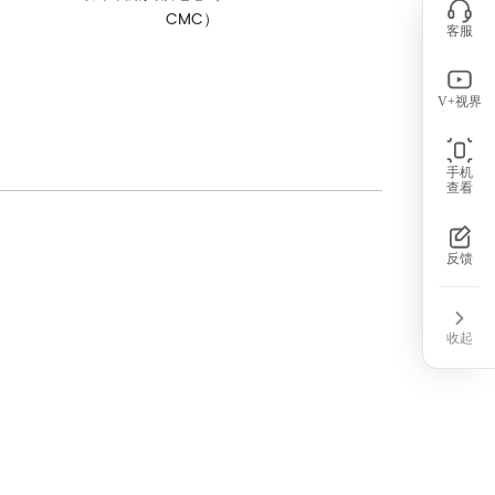
电流互
CMC）
客服
V+视界
手机
查看
反馈
收起