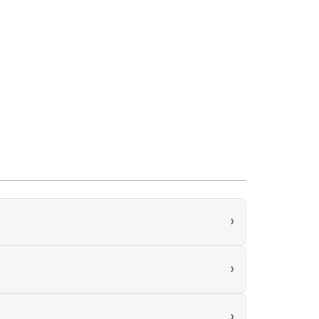
›
›
›