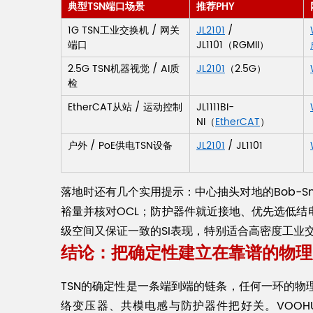
典型TSN端口场景
推荐PHY
1G TSN工业交换机 / 网关
JL2101
/
端口
JL1101（RGMII）
2.5G TSN机器视觉 / AI质
JL2101
（2.5G）
检
EtherCAT从站 / 运动控制
JL1111BI-
NI（
EtherCAT
）
户外 / PoE供电TSN设备
JL2101
/ JL1101
落地时还有几个实用提示：中心抽头对地的Bob-S
裕量并核对OCL；防护器件就近接地、优先选低结
级空间又保证一致的SI表现，特别适合高密度工业
结论：把确定性建立在靠谱的物理
TSN的确定性是一条端到端的链条，任何一环的物
络变压器、共模电感与防护器件把好关。VOOH