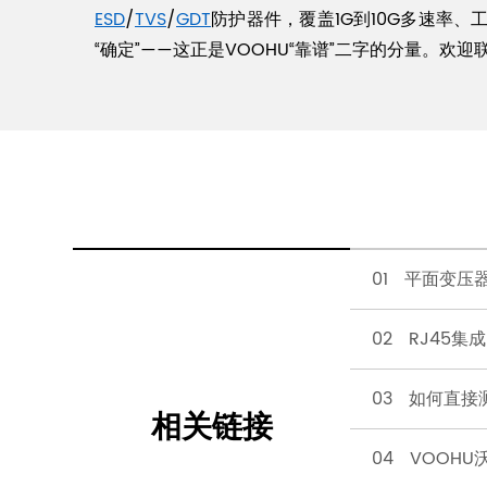
ESD
/
TVS
/
GDT
防护器件，覆盖1G到10G多速率
“确定”——这正是VOOHU“靠谱”二字的分量。欢
01 平面变压
02 RJ45
03 如何直接
相关链接
04 VOOHU