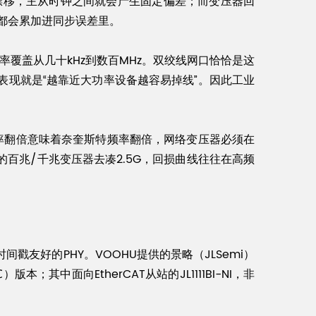
温度漂移，主从时钟之间就会产生固定偏差；而变压器回
都会累加进同步误差里。
率覆盖从几十kHz到数百MHz。双绞线网口恰恰是这
现就是“越靠近大功率设备越容易掉线”。因此工业
率翻倍意味着奈奎斯特频率翻倍，网络变压器必须在
百兆/千兆变压器去凑2.5G，回损曲线往往在高频
戳友好的PHY。VOOHU提供的景略（JLSemi）
）版本；其中面向EtherCAT从站的JL1111BI-NI，非