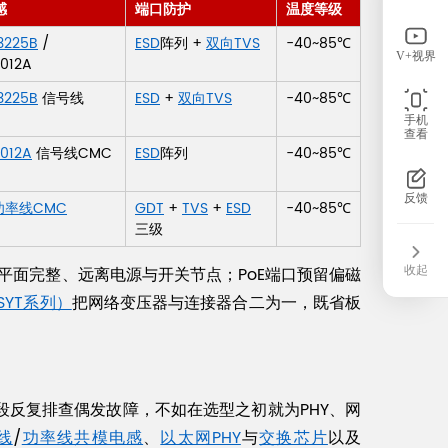
感
端口防护
温度等级
225B
/
ESD
阵列 +
双向TVS
-40~85℃
V+视界
012A
225B
信号线
ESD
+
双向TVS
-40~85℃
手机
查看
012A
信号线CMC
ESD
阵列
-40~85℃
反馈
功率线CMC
GDT
+
TVS
+
ESD
-40~85℃
三级
考平面完整、远离电源与开关节点；PoE端口预留偏磁
收起
SYT系列）
把网络变压器与连接器合二为一，既省板
段反复排查偶发故障，不如在选型之初就为PHY、网
线
/
功率线共模电感
、
以太网PHY
与
交换芯片
以及