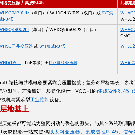
网络变压器 / 集成RJ45
共模电
WHSG24301JM
（单口）/ WHDG48201P1（双口）或
SYT集
WHAC3
成RJ45
WHLC2
WHSQ48002P1
（单口）/ WHDQ96504P2（四口）
WHAC3
CMC
WHSG千兆变压器
或
SYT集成RJ45
WHLC2
WHDG双口
（PoE等级）+
PoE电源变压器
WHAL
mith端接与共模电容要紧靠变压器摆放；差分对严格等长、参
电容型号。若希望进一步简化设计，VOOHU的
集成磁性RJ45（
交换机与紧凑型
工业控制
设备。
层地基上
理层短板都可能成为整网抖动与丢包的源头。与其在系统联调阶
U沃虎能够一站式提供
以太网变压器
、
集成磁性RJ45
、
信号