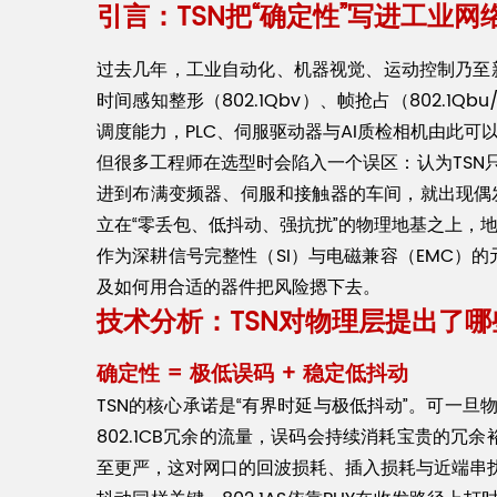
引言：TSN把“确定性”写进工业
过去几年，工业自动化、机器视觉、运动控制乃至新能
时间感知整形（802.1Qbv）、帧抢占（802.1Qbu
调度能力，PLC、伺服驱动器与AI质检相机由此可
但很多工程师在选型时会陷入一个误区：认为TSN只
进到布满变频器、伺服和接触器的车间，就出现偶
立在“零丢包、低抖动、强抗扰”的物理地基之上，
作为深耕信号完整性（SI）与电磁兼容（EMC）
及如何用合适的器件把风险摁下去。
技术分析：TSN对物理层提出了哪
确定性 = 极低误码 + 稳定低抖动
TSN的核心承诺是“有界时延与极低抖动”。可一
802.1CB冗余的流量，误码会持续消耗宝贵的冗余
至更严，这对网口的回波损耗、插入损耗与近端串