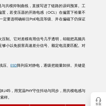
损耗与共模抑制曲线，直接写进了链路的误码预算。工
流偏置，若变压器的开路电感（OCL）在偏置下裕量不
一定要选明确标注PoE电流等级、并在偏磁下仍保证
次压制。它对差模有用信号几乎透明，却能把高频共
足够小以免损害高速差分信号、额定电流要匹配。对
残压、
ESD
阵列应对静电，逐级把能量卸掉。关键是
。
RJ45，用宽温PHY守住抖动与同步，用共模电感与
费索样。
客服