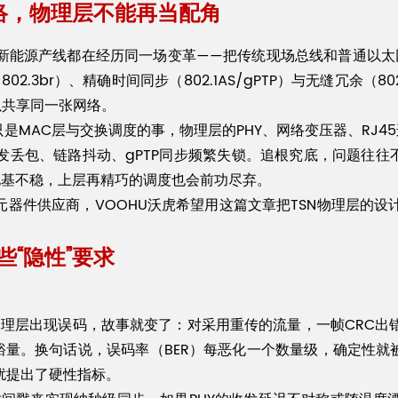
网络，物理层不能再当配角
源产线都在经历同一场变革——把传统现场总线和普通以太网升级为时
/802.3br）、精确时间同步（802.1AS/gPTP）与无缝冗余（8
以共享同一张网络。
是MAC层与交换调度的事，物理层的PHY、网络变压器、RJ4
发丢包、链路抖动、gPTP同步频繁失锁。追根究底，问题往往
地基不稳，上层再精巧的调度也会前功尽弃。
的元器件供应商，VOOHU沃虎希望用这篇文章把TSN物理层的
些“隐性”要求
旦物理层出现误码，故事就变了：对采用重传的流量，一帧CRC
裕量。换句话说，误码率（BER）每恶化一个数量级，确定性就被侵
扰提出了硬性指标。