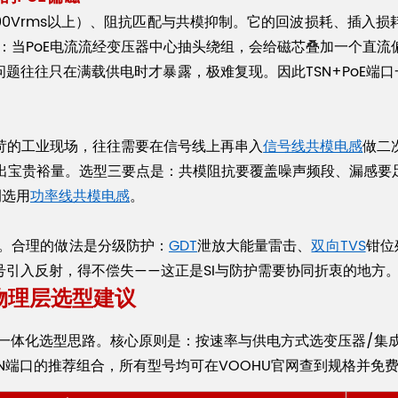
00Vrms以上）、阻抗匹配与共模抑制。它的回波损耗、插入
”：当PoE电流流经变压器中心抽头绕组，会给磁芯叠加一个直
题往往只在满载供电时才暴露，极难复现。因此TSN+PoE端口
苛的工业现场，往往需要在信号线上再串入
信号线共模电感
做二
留出宝贵裕量。选型三要点是：共模阻抗要覆盖噪声频段、漏感要
侧选用
功率线共模电感
。
涌。合理的做法是分级防护：
GDT
泄放大能量雷击、
双向TVS
钳位
引入反射，得不偿失——这正是SI与防护需要协同折衷的地方
N物理层选型建议
的一体化选型思路。核心原则是：按速率与供电方式选变压器/集成
SN端口的推荐组合，所有型号均可在VOOHU官网查到规格并免