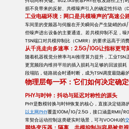
抖动同样关键。802.1AS依靠PHY在收发路径
损不良带来的反射、共模噪声引入的确定性抖动（
工业电磁环境：网口是共模噪声的“高速公路
车间里的变频器与伺服在开关瞬间会产生陡峭的di/
些噪声进出设备的主要通道。若共模抑制不足，噪
TSN端口对共模抑制比（CMRR）的要求远高于消
从千兆走向多速率：2.5G/10G让指标更苛
随着机器视觉分辨率与AI推理算力提升，工业TSN正从1
更宽频段内维持平坦的插入损耗与足够的回波损耗，
段塌陷，链路就会时通时断，成为TSN调度最隐蔽
物理层每一环：它们如何决定确定
PHY与时钟：抖动与延迟对称性的源头
PHY是数模转换与时钟恢复的核心，直接决定链路的抖
以太网PHY
覆盖100M/1G/2.5G，接口涵盖RMII/
常契合运动控制这类硬实时场景，可与VOOHU的
网络变压器：隔离、共模抑制与容易被忽视的