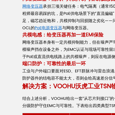
网络变压器
承担三项关键任务：电气隔离（通常15
程师最容易踩的坑，是PoE供电场景下的“直流偏磁
足，磁芯趋近饱和，共模抑制与回损随之劣化——问
OCL的
PoE电源变压器
与网络变压器。
共模电感：给变压器再加一道EMI保险
网络变压器本身有一定共模抑制能力，但在噪声严
模噪声挡在设备之外，为EMC认证与现场可靠性
于PoE或直流供电线路上的共模噪声，则应在电源
端口防护：可靠性的最后一环
工业与户外端口要面对ESD、EFT群脉冲与雷击浪
防护器件的结电容不能太大，否则会给高速差分信号
解决方案：VOOHU沃虎工业TS
结合上述分析，VOOHU给出一套“从芯片到接口”
分级防护守住EMC与可靠性。下表给出四类典型T