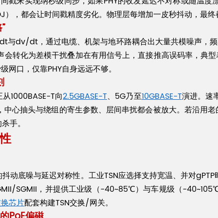
上打时间戳来实现纳秒级同步，如果PHY的收发延迟不对称或随
DJ），都会让时间戳精度劣化。物理层每增加一皮秒抖动，最终
”
dt与dv/dt，通过电缆、机架与地环路耦合出大量共模噪声，频
声会转化为差模干扰叠加在有用信号上，直接推高误码率，典型表
费级网口，仅靠PHY自身远远不够。
刻
000BASE-T向
2.5GBASE-T
、5G乃至
10GBASE-T
演进。速
中心抽头与绕组的寄生参数、层间串扰都会被放大。若沿用老的
的杀手。
性
动底噪与延迟对称性。工业TSN应选择支持宽温、并对gPTP时间
RGMII/SGMII，并提供工业级（-40~85℃）与车规级（-40~105℃
交换芯片
配套构建TSN交换/网关。
PoE偏磁