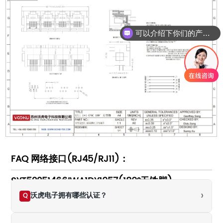
可以介绍下你们的产品么
FAQ 网络接口(RJ45/RJ11)：
SYT52251466IWA1DY1057(180°无铁脚)
›
沃虎电子拥有哪些认证？
Q